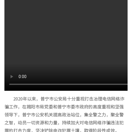
2020年以来，普宁市公安局十分重视打击冶理电信网络诈
骗工作，在揭阳市局党委和普宁市委市政府的高度重视和坚强
领导下，普宁市公安机关提高政治站位，集全警之力，聚全警
之智，动员一切资源和力量，持续加大对电信网络诈骗违法犯
罪的打击力度，坚决铲除电诈犯罪土壤，取得阶段性成效。